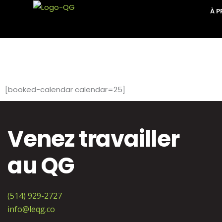
Aller
À 
au
contenu
[booked-calendar calendar=25]
Venez travailler
au QG
(514) 929-2727
info@leqg.co