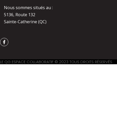
Nous sommes situés au :
5136, Route 132
Sainte-Catherine (QC)
F
a
c
e
b
o
LE QG ESPACE COLLABORATIF © 2023 TOUS DROITS RÉSERVÉS
o
k
-
f