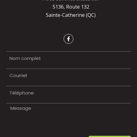
5136, Route 132
Sainte-Catherine (QC)
F
a
c
e
b
o
o
k
-
f