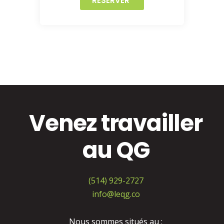
RÉSERVER
Venez travailler
au QG
(514) 929-2727
info@leqg.co
Nous sommes situés au :