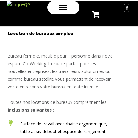
Aller
F
a
au
c
e
contenu
ESPACE ÉVÈNEMENTIEL
b
o
o
Location de bureaux simples
k
-
f
Bureau fermé et meublé pour 1 personne dans notre
espace Co-Working. L’espace parfait pour les
nouvelles entreprises, les travailleurs autonomes ou
comme bureau satellite vous permettant de recevoir
vos clients dans votre bureau en toute intimité
Toutes nos locations de bureaux comprennent les
inclusions suivantes
:
Surface de travail avec chaise ergonomique,
table assis-debout et espace de rangement