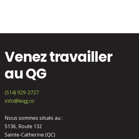
Venez travailler
au QG
(514) 929-2727
info@leqg.co
Nous sommes situés au :
5136, Route 132
Sainte-Catherine (QC)